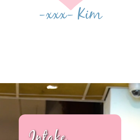
-xxx- Kim
Intake