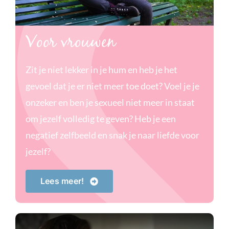
Voor vrouwen
Zit je niet lekker in je hum en heb je het
gevoel dat je er niet meer toe doet? Voel je je
onzeker en ben je sexueel niet meer in staat
om jezelf volledig te geven? Heb je een
negatief zelfbeeld en snak je naar liefde voor
jezelf?
Lees meer!