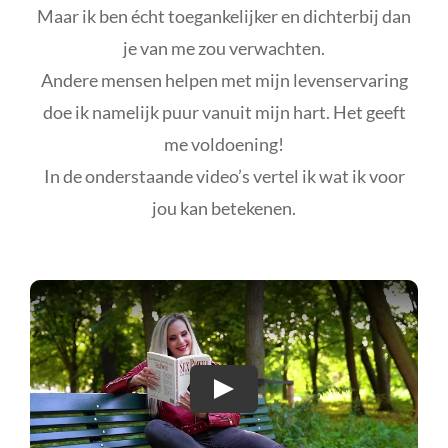
Maar ik ben écht toegankelijker en dichterbij dan
je van me zou verwachten.
Andere mensen helpen met mijn levenservaring
doe ik namelijk puur vanuit mijn hart. Het geeft
me voldoening!
In de onderstaande video’s vertel ik wat ik voor
jou kan betekenen.