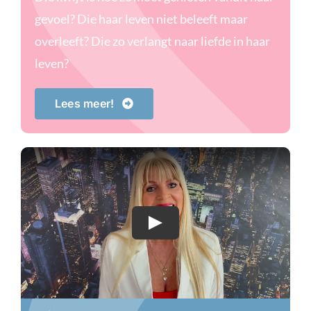
gevoel? Die haar leven niet beleeft maar
overleeft? Die zo verlangt naar liefde in haar
leven?
Lees meer!