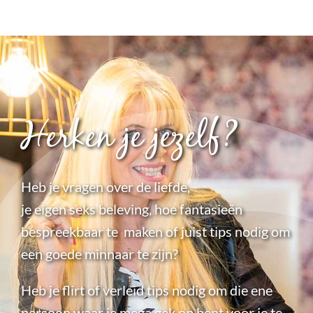
Herken je jezelf?
Heb je vragen over de liefde,
je eigen seks beleving, hoe fantasieën
bespreekbaar te maken of juist tips nodig om
een goede minnaar te zijn?
Heb je flirt of verleid tips nodig om die ene
persoon waar je mega gek op bent voor je te