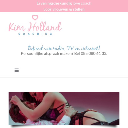
Ervaringsdeskundig
love coach
Ga
voor
vrouwen & stellen
naar
inhoud
Bekend van radio, TV en internet!
Persoonlijke afspraak maken? Bel 085 080 61 33.
Toggle
Navigation
Home
Voor vrouwen algemeen
Voor zakenvrouwen