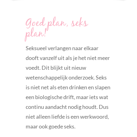
Voor stelletjes
Goed plan, seks
plan!
Voor mannen
Seksueel verlangen naar elkaar
Waarom je voor mij kiest
dooft vanzelf uit als je het niet meer
voedt. Dit blijkt uit nieuw
Blog
wetenschappelijk onderzoek. Seks
is niet net als eten drinken en slapen
Over mij
een biologische drift, maar iets wat
continu aandacht nodig houdt. Dus
Contact
niet alleen liefde is een werkwoord,
maar ook goede seks.