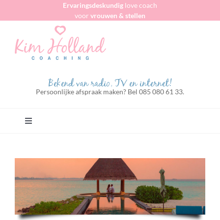
Ervaringsdeskundig
love coach
Ga
voor
vrouwen & stellen
naar
inhoud
Bekend van radio, TV en internet!
Persoonlijke afspraak maken? Bel 085 080 61 33.
Toggle
Navigation
Home
Voor vrouwen algemeen
Voor zakenvrouwen