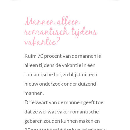
Voor stelletjes
Mannen alleen
romantisch tijdens
Voor mannen
vakantie?
Waarom je voor mij kiest
Ruim 70 procent van de mannen is
alleen tijdens de vakantie in een
Blog
romantische bui, zo blijkt uit een
nieuw onderzoek onder duizend
Over mij
mannen.
Driekwart van de mannen geeft toe
Contact
dat ze wel wat vaker romantische
gebaren zouden kunnen maken en
85 procent denkt dat hun relatie zou