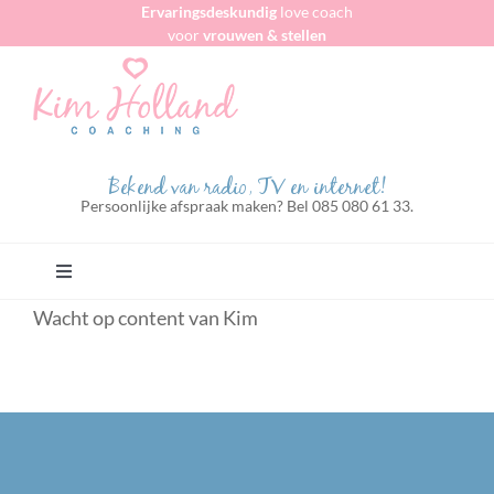
Ervaringsdeskundig
love coach
Ga
voor
vrouwen & stellen
naar
inhoud
Bekend van radio, TV en internet!
Persoonlijke afspraak maken? Bel 085 080 61 33.
Toggle
Navigation
Wacht op content van Kim
Home
Voor vrouwen algemeen
Voor zakenvrouwen