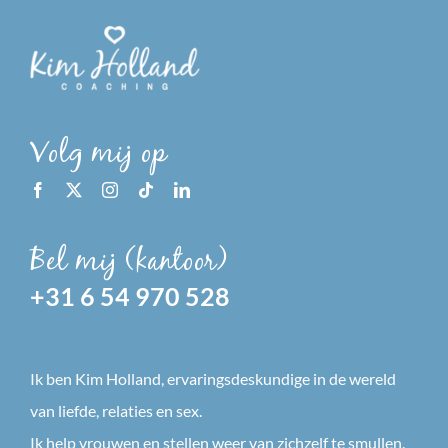
Voor stelletjes
Voor mannen
Volg mij op
Waarom je voor mij kiest
Blog
Bel mij (kantoor)
+31 6 54 970 528
Over mij
Contact
Ik ben Kim Holland, ervaringsdeskundige in de wereld
van liefde, relaties en sex.
Ik help vrouwen en stellen weer van zichzelf te smullen.