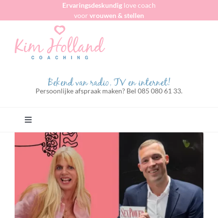
Ervaringsdeskundig
love coach
Ga
voor
vrouwen & stellen
naar
inhoud
Bekend van radio, TV en internet!
Persoonlijke afspraak maken? Bel 085 080 61 33.
Toggle
Navigation
Home
Voor vrouwen algemeen
Voor zakenvrouwen