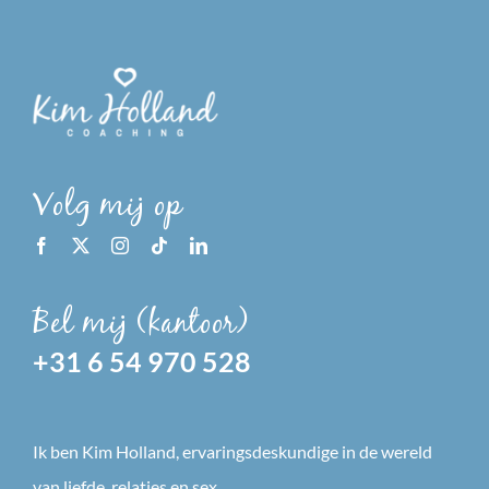
Volg mij op
Bel mij (kantoor)
+31 6 54 970 528
Ik ben Kim Holland, ervaringsdeskundige in de wereld
van liefde, relaties en sex.