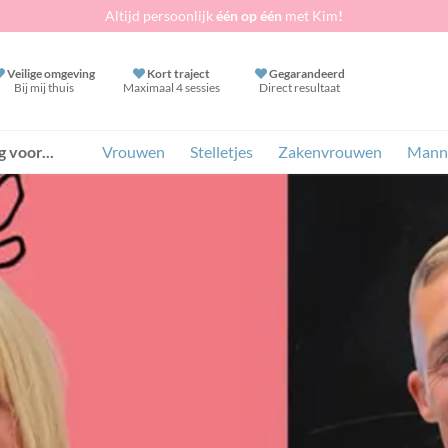
Altijd persoonlijk
één op één
met Kim
!
Veilige omgeving
Kort traject
Gegarandeerd
Bij mij thuis
Maximaal 4 sessies
Direct resultaat
 voor...
Vrouwen
Stelletjes
Zakenvrouwen
Mann