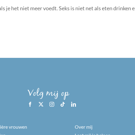
ls je het niet meer voedt. Seks is niet net als eten drinken 
Volg mij op
rière vrouwen
Over mij